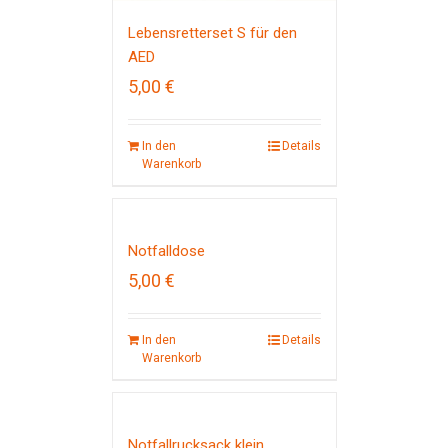
Lebensretterset S für den
AED
5,00
€
In den
Details
Warenkorb
Notfalldose
5,00
€
In den
Details
Warenkorb
Notfallrucksack klein