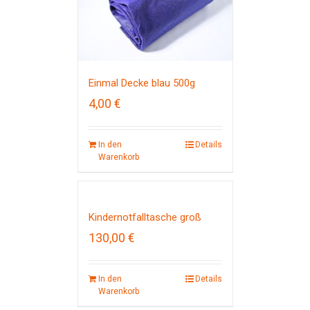
Einmal Decke blau 500g
4,00
€
In den
Details
Warenkorb
Kindernotfalltasche groß
130,00
€
In den
Details
Warenkorb