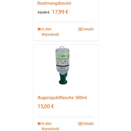
Beatmungsbeutel
Ursprünglicher
Aktueller
17,99
€
19,99
€
Preis
Preis
war:
ist:
19,99 €
17,99 €.
In den
Details
Warenkorb
Augenspühlflasche 500ml
15,00
€
In den
Details
Warenkorb