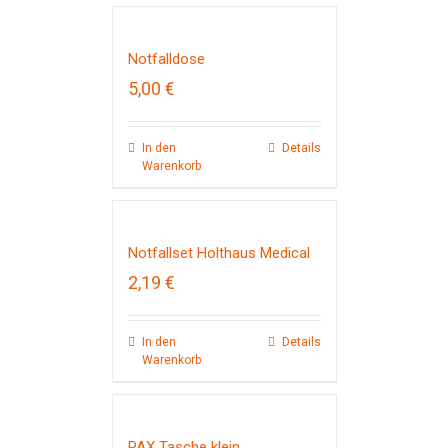
Notfalldose
5,00
€
In den
Details
Warenkorb
Notfallset Holthaus Medical
2,19
€
In den
Details
Warenkorb
PAX Tasche klein