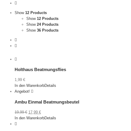
Show
12 Products
Show
12 Products
Show
24 Products
Show
36 Products
Holthaus Beatmungsflies
1,99
€
In den Warenkorb
Details
Angebot!
Ambu Einmal Beatmungsbeutel
Ursprünglicher
Aktueller
19,99
€
17,99
€
Preis
Preis
In den Warenkorb
Details
war:
ist:
19,99 €
17,99 €.