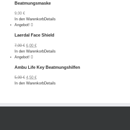
Beatmungsmaske
9,00
€
In den Warenkorb
Details
Angebot!
Laerdal Face Shield
Ursprünglicher
Aktueller
7,00
€
6,00
€
Preis
Preis
In den Warenkorb
Details
war:
ist:
Angebot!
7,00 €
6,00 €.
Ambu Life Key Beatmungshilfen
Ursprünglicher
Aktueller
5,00
€
4,50
€
Preis
Preis
In den Warenkorb
Details
war:
ist:
5,00 €
4,50 €.