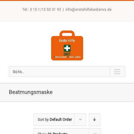
Tel.: 0 15 1/15 50 31 93
|
info@erstehilfekastenvs.de
Go to...
Beatmungsmaske
Sort by
Default Order