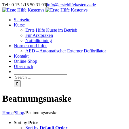
Tel.: 0 15 1/15 50 31 93
|
info@erstehilfekastenvs.de
Startseite
Kurse
Erste Hilfe Kurse im Betrieb
Für Arztpraxen
Notfalltraining
Normen und Infos
AED – Automatischer Externer Defibrillator
Kontakt
Online-Shop
Über mich
Beatmungsmaske
Home
/
Shop
/
Beatmungsmaske
Sort by
Price
Sort by
Default Order