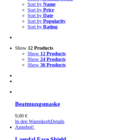
Sort by
Name
Sort by
Price
Sort by
Date
Sort by
Popularity
Sort by
Rating
Show
12 Products
Show
12 Products
Show
24 Products
Show
36 Products
Beatmungsmaske
9,00
€
In den Warenkorb
Details
Angebot!
Laerdal Face Shield