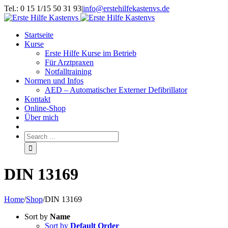
Tel.: 0 15 1/15 50 31 93
|
info@erstehilfekastenvs.de
Startseite
Kurse
Erste Hilfe Kurse im Betrieb
Für Arztpraxen
Notfalltraining
Normen und Infos
AED – Automatischer Externer Defibrillator
Kontakt
Online-Shop
Über mich
DIN 13169
Home
/
Shop
/
DIN 13169
Sort by
Name
Sort by
Default Order