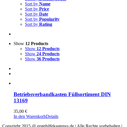
Sort by
Name
Sort by
Price
Sort by
Date
Sort by
Popularity
Sort by
Rating
Show
12 Products
Show
12 Products
Show
24 Products
Show
36 Products
Betriebsverbandkasten Füllsortiment DIN
13169
35,00
€
In den Warenkorb
Details
Copyright 2015 @ erstehilfekastenvs.de | Alle Rechte vorbehalten |