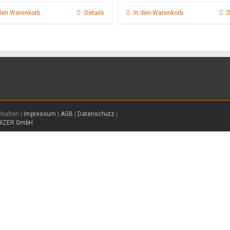
war:
ist:
war:
ist:
9,00 €
7,50 €.
8,00 €
7,00 €.
den Warenkorb
Details
In den Warenkorb
D
ehalten |
Impressum
|
AGB
|
Datenschutz
|
MIZER GmbH