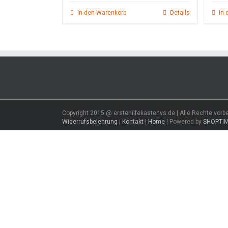
war:
ist:
9,00 €
7,50 €.
In den Warenkorb
Details
In 
Copyright 2015 @ erstehilfekastenvs.de | Alle Rechte vorb
Widerrufsbelehrung
|
Kontakt
|
Home
| Powered by
SHOPTI