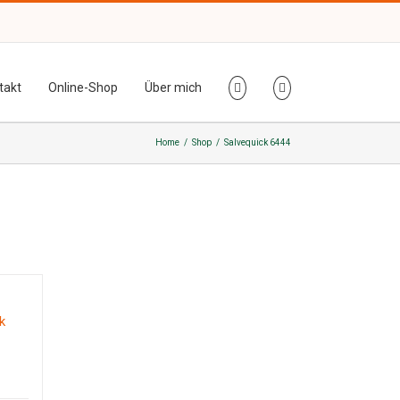
takt
Online-Shop
Über mich
Home
/
Shop
/
Salvequick 6444
k