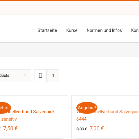
Startseite
Kurse
Normen und Infos
Kon
ducts
ebot!
Angebot!
schnellverband Salvequick
Wundschnellverband Salvequic
 sensitiv
6444
Ursprünglicher
Aktueller
Ursprünglicher
Aktueller
7,50
€
7,00
€
€
8,00
€
Preis
Preis
Preis
Preis