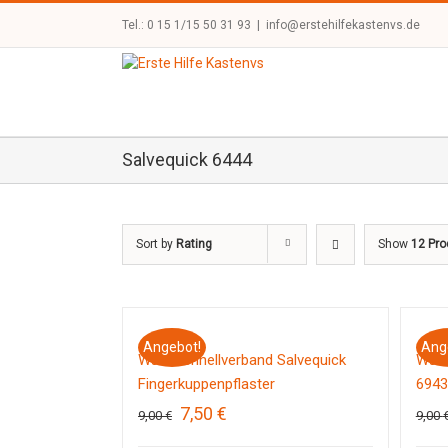
Tel.: 0 15 1/15 50 31 93
|
info@erstehilfekastenvs.de
Salvequick 6444
Sort by
Rating
Show
12 Pro
Angebot!
Ang
Wundschnellverband Salvequick
Wund
Fingerkuppenpflaster
6943
Ursprünglicher
Aktueller
7,50
€
9,00
€
9,00
Preis
Preis