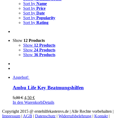
Sort by
Name
Sort by
Price
Sort by
Date
Sort by
Popularity
Sort by
Rating
Show
12 Products
Show
12 Products
Show
24 Products
Show
36 Products
Angebot!
Ambu Life Key Beatmungshilfen
Ursprünglicher
Aktueller
5,00
€
4,50
€
Preis
Preis
In den Warenkorb
Details
war:
ist:
Copyright 2015 @ erstehilfekastenvs.de | Alle Rechte vorbehalten |
5,00 €
4,50 €.
Impressum
|
AGB
|
Datenschutz
|
Widerrufsbelehrung
|
Kontakt
|