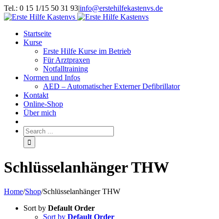
Tel.: 0 15 1/15 50 31 93
|
info@erstehilfekastenvs.de
Startseite
Kurse
Erste Hilfe Kurse im Betrieb
Für Arztpraxen
Notfalltraining
Normen und Infos
AED – Automatischer Externer Defibrillator
Kontakt
Online-Shop
Über mich
Schlüsselanhänger THW
Home
/
Shop
/
Schlüsselanhänger THW
Sort by
Default Order
Sort by
Default Order