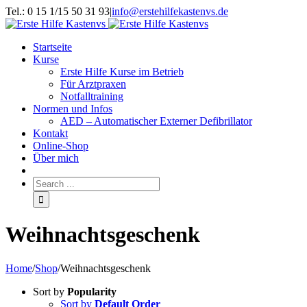
Tel.: 0 15 1/15 50 31 93
|
info@erstehilfekastenvs.de
Startseite
Kurse
Erste Hilfe Kurse im Betrieb
Für Arztpraxen
Notfalltraining
Normen und Infos
AED – Automatischer Externer Defibrillator
Kontakt
Online-Shop
Über mich
Weihnachtsgeschenk
Home
/
Shop
/
Weihnachtsgeschenk
Sort by
Popularity
Sort by
Default Order