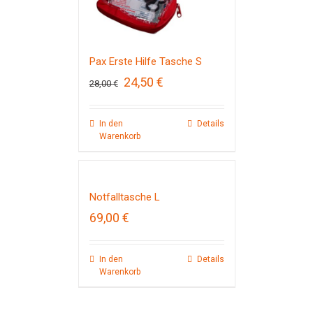
Pax Erste Hilfe Tasche S
Ursprünglicher
Aktueller
24,50
€
28,00
€
Preis
Preis
war:
ist:
28,00 €
24,50 €.
In den
Details
Warenkorb
Notfalltasche L
69,00
€
In den
Details
Warenkorb