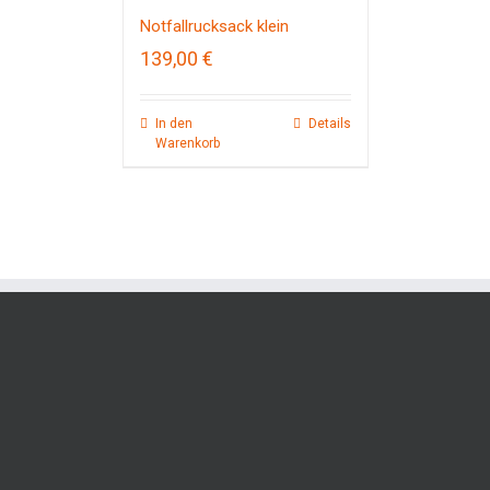
Notfallrucksack klein
139,00
€
In den
Details
Warenkorb