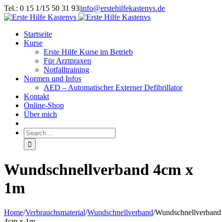
Tel.: 0 15 1/15 50 31 93
|
info@erstehilfekastenvs.de
Startseite
Kurse
Erste Hilfe Kurse im Betrieb
Für Arztpraxen
Notfalltraining
Normen und Infos
AED – Automatischer Externer Defibrillator
Kontakt
Online-Shop
Über mich
Wundschnellverband 4cm x
1m
Home
/
Verbrauchsmaterial
/
Wundschnellverband
/
Wundschnellverband
4cm x 1m