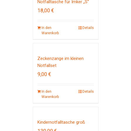
Notfalltasche für Imker „S“
18,00
€
In den
Details
Warenkorb
Zeckenzange im kleinen
Notfallset
9,00
€
In den
Details
Warenkorb
Kindernotfalltasche groß
130,00
€