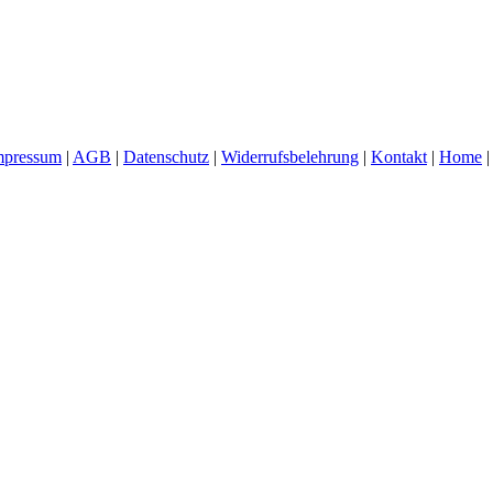
mpressum
|
AGB
|
Datenschutz
|
Widerrufsbelehrung
|
Kontakt
|
Home
|