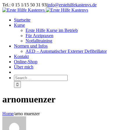
Tel.: 0 15 1/15 50 31 93
|
info@erstehilfekastenvs.de
Startseite
Kurse
Erste Hilfe Kurse im Betrieb
Für Arztpraxen
Notfalltraining
Normen und Infos
AED – Automatischer Externer Defibrillator
Kontakt
Online-Shop
Über mich
arnomuenzer
Home
/
arno muenzer