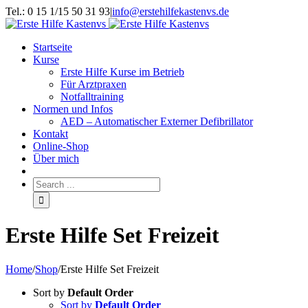
Tel.: 0 15 1/15 50 31 93
|
info@erstehilfekastenvs.de
Startseite
Kurse
Erste Hilfe Kurse im Betrieb
Für Arztpraxen
Notfalltraining
Normen und Infos
AED – Automatischer Externer Defibrillator
Kontakt
Online-Shop
Über mich
Erste Hilfe Set Freizeit
Home
/
Shop
/
Erste Hilfe Set Freizeit
Sort by
Default Order
Sort by
Default Order