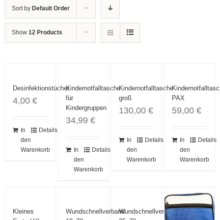
Sort by
Default Order
Show
12 Products
Desinfektionstücher
Kindernotfalltasche
Kindernotfalltasche
Kindernotfalltas
für
groß
PAX
4,00
€
Kindergruppen
130,00
€
59,00
€
34,99
€
In
Details
den
In
Details
In
Details
Warenkorb
In
Details
den
den
den
Warenkorb
Warenkorb
Warenkorb
Angebot!
Kleines
Wundschnellverband
Wundschnellverband