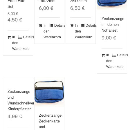
Erste Hilfe
19x72mm
25x72mm
Set
6,00
€
6,50
€
5,00
€
Zeckenzange
4,50
€
Ursprünglicher
Aktueller
im kleinen
Preis
Preis
In
Details
In
Details
Notfallset
war:
ist:
den
den
5,00 €
4,50 €.
9,00
€
In
Details
Warenkorb
Warenkorb
den
Warenkorb
In
Details
den
Warenkorb
Zeckenzange
und
Wundschnellverband
Kinderpflaster
Zeckenzange,
4,99
€
Zeckenkarte
und