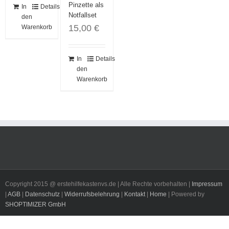
Pinzette als
In
Details
Notfallset
den
15,00
€
Warenkorb
In
Details
den
Warenkorb
Copyright 2015 @ erstehilfekastenvs.de | Alle Rechte vorbehalten |
Impressum
|
AGB
|
Datenschutz
|
Widerrufsbelehrung
|
Kontakt
|
Home
| Powered by
SHOPTIMIZER GmbH