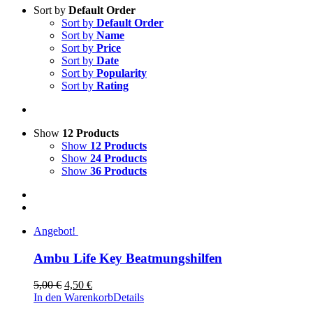
Sort by
Default Order
Sort by
Default Order
Sort by
Name
Sort by
Price
Sort by
Date
Sort by
Popularity
Sort by
Rating
Show
12 Products
Show
12 Products
Show
24 Products
Show
36 Products
Angebot!
Ambu Life Key Beatmungshilfen
Ursprünglicher
Aktueller
5,00
€
4,50
€
Preis
Preis
In den Warenkorb
Details
war:
ist: