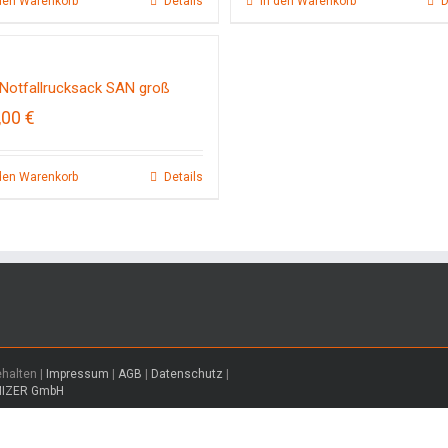
den Warenkorb
Details
In den Warenkorb
D
Notfallrucksack SAN groß
,00
€
den Warenkorb
Details
ehalten |
Impressum
|
AGB
|
Datenschutz
|
MIZER GmbH