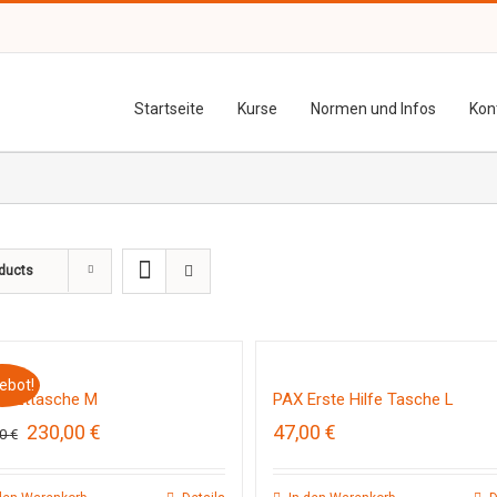
Startseite
Kurse
Normen und Infos
Kon
ducts
ebot!
Arzttasche M
PAX Erste Hilfe Tasche L
Ursprünglicher
Aktueller
230,00
€
47,00
€
00
€
Preis
Preis
war:
ist:
250,00 €
230,00 €.