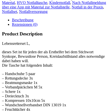
Material
,
HVO Notfalltasche
,
Kindernotfall
,
Nach Notfallmeldung
über eine App mit Material zur Notfallstelle
,
Notfall in der Praxis
,
Notfallset
,
Notfallversorgung
Beschreibung
Rezensionen (0)
Product Description
Lebensretterset L,
dieses Set ist für jeden der als Ersthelfer bei dem Stichwort
Synkope, Bewustlose Person, Kreislaufstillstand alles notwendige
dabei haben will.
Die Tasche hat folgenden Inhalt:
– Handschuhe 5 paar
– Rettungsdecke 3x
– Beatmungsmaske 1x
– Verbandpäckchen M 5x
– Schere 1x
– Dreiecktuch 3x
– Kompressen 10x10cm 5x
– Wundschnellverbandset DIN 13019 1x
– Feuchttücher 4x