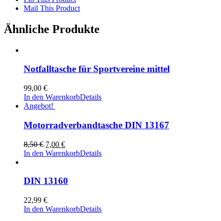
Mail This Product
Ähnliche Produkte
Notfalltasche für Sportvereine mittel
99,00
€
In den Warenkorb
Details
Angebot!
Motorradverbandtasche DIN 13167
Ursprünglicher
Aktueller
8,50
€
7,00
€
Preis
Preis
In den Warenkorb
Details
war:
ist:
8,50 €
7,00 €.
DIN 13160
22,99
€
In den Warenkorb
Details