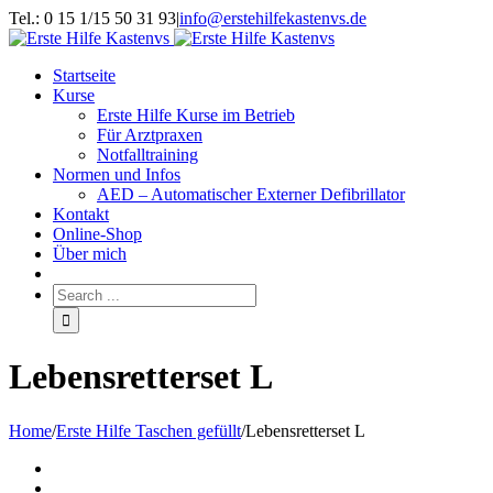
Tel.: 0 15 1/15 50 31 93
|
info@erstehilfekastenvs.de
Startseite
Kurse
Erste Hilfe Kurse im Betrieb
Für Arztpraxen
Notfalltraining
Normen und Infos
AED – Automatischer Externer Defibrillator
Kontakt
Online-Shop
Über mich
Lebensretterset L
Home
/
Erste Hilfe Taschen gefüllt
/
Lebensretterset L