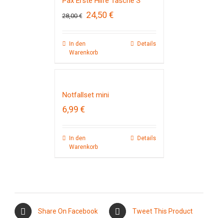
Pax Erste Hilfe Tasche S
Ursprünglicher
Aktueller
24,50
€
28,00
€
Preis
Preis
war:
ist:
28,00 €
24,50 €.
In den
Details
Warenkorb
Notfallset mini
6,99
€
In den
Details
Warenkorb
Share On Facebook
Tweet This Product