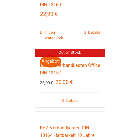
DIN 13160
22,99
€
In den
Details
Warenkorb
Out of Stock
Angebot!
Betriebsverbandkasten Office
DIN 13157
Ursprünglicher
Aktueller
20,00
€
25,00
€
Preis
Preis
war:
ist:
25,00 €
20,00 €.
Details
KFZ Verbandkasten DIN
13164 Haltbarkeit 10 Jahre