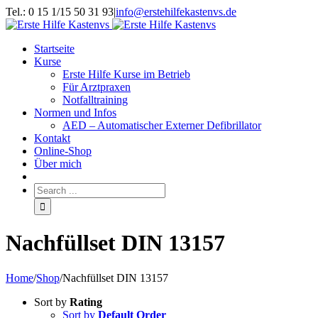
Tel.: 0 15 1/15 50 31 93
|
info@erstehilfekastenvs.de
Startseite
Kurse
Erste Hilfe Kurse im Betrieb
Für Arztpraxen
Notfalltraining
Normen und Infos
AED – Automatischer Externer Defibrillator
Kontakt
Online-Shop
Über mich
Nachfüllset DIN 13157
Home
/
Shop
/
Nachfüllset DIN 13157
Sort by
Rating
Sort by
Default Order