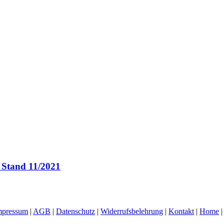
 Stand 11/2021
mpressum
|
AGB
|
Datenschutz
|
Widerrufsbelehrung
|
Kontakt
|
Home
|