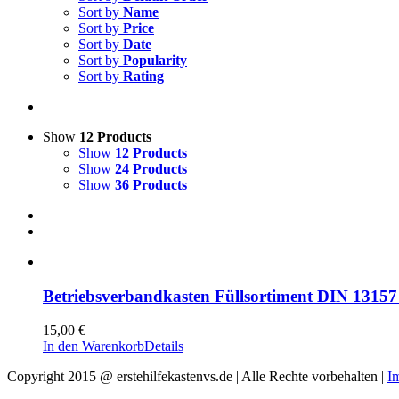
Sort by
Name
Sort by
Price
Sort by
Date
Sort by
Popularity
Sort by
Rating
Show
12 Products
Show
12 Products
Show
24 Products
Show
36 Products
Betriebsverbandkasten Füllsortiment DIN 13157
15,00
€
In den Warenkorb
Details
Copyright 2015 @ erstehilfekastenvs.de | Alle Rechte vorbehalten |
I