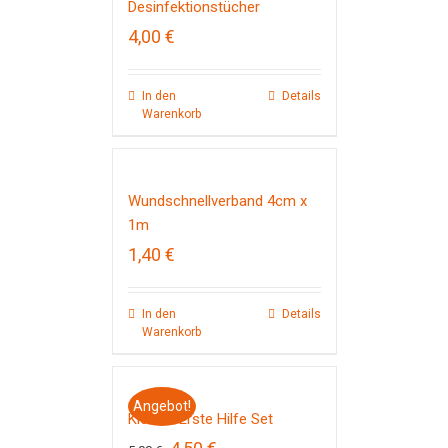
Desinfektionstücher
4,00
€
In den
Details
Warenkorb
Wundschnellverband 4cm x
1m
1,40
€
In den
Details
Warenkorb
Angebot!
Kleines Erste Hilfe Set
Ursprünglicher
Aktueller