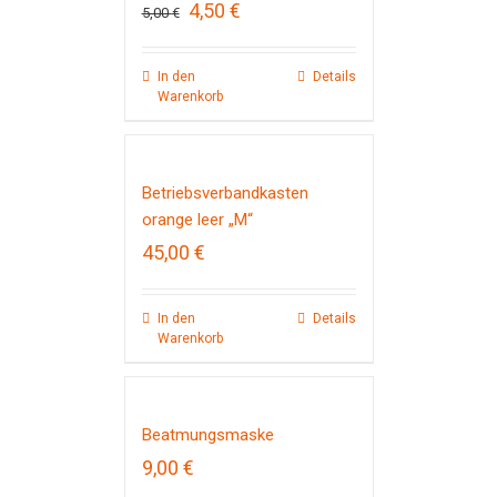
Ursprünglicher
Aktueller
4,50
€
5,00
€
Preis
Preis
war:
ist:
5,00 €
4,50 €.
In den
Details
Warenkorb
Betriebsverbandkasten
orange leer „M“
45,00
€
In den
Details
Warenkorb
Beatmungsmaske
9,00
€