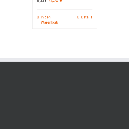
4,50
€
5,00
€
Preis
Preis
war:
ist:
5,00 €
4,50 €.
In den
Details
Warenkorb