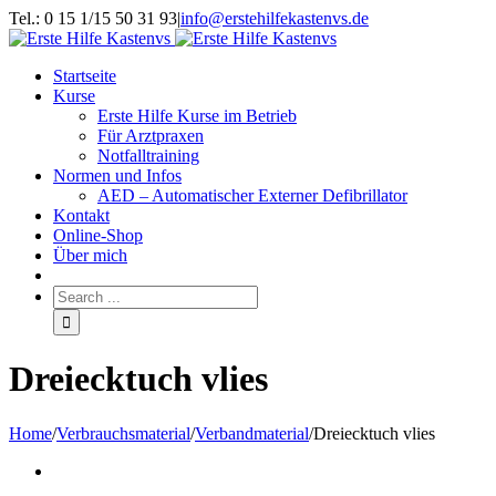
Tel.: 0 15 1/15 50 31 93
|
info@erstehilfekastenvs.de
Startseite
Kurse
Erste Hilfe Kurse im Betrieb
Für Arztpraxen
Notfalltraining
Normen und Infos
AED – Automatischer Externer Defibrillator
Kontakt
Online-Shop
Über mich
Dreiecktuch vlies
Home
/
Verbrauchsmaterial
/
Verbandmaterial
/
Dreiecktuch vlies