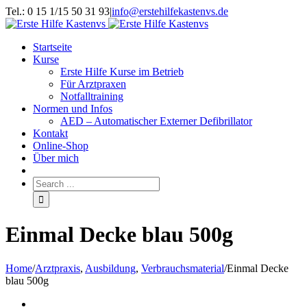
Tel.: 0 15 1/15 50 31 93
|
info@erstehilfekastenvs.de
Startseite
Kurse
Erste Hilfe Kurse im Betrieb
Für Arztpraxen
Notfalltraining
Normen und Infos
AED – Automatischer Externer Defibrillator
Kontakt
Online-Shop
Über mich
Einmal Decke blau 500g
Home
/
Arztpraxis
,
Ausbildung
,
Verbrauchsmaterial
/
Einmal Decke
blau 500g