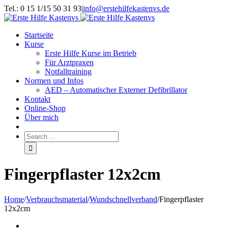
Tel.: 0 15 1/15 50 31 93
|
info@erstehilfekastenvs.de
Startseite
Kurse
Erste Hilfe Kurse im Betrieb
Für Arztpraxen
Notfalltraining
Normen und Infos
AED – Automatischer Externer Defibrillator
Kontakt
Online-Shop
Über mich
Fingerpflaster 12x2cm
Home
/
Verbrauchsmaterial
/
Wundschnellverband
/
Fingerpflaster
12x2cm