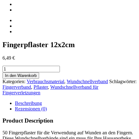
Fingerpflaster 12x2cm
6,49
€
Fingerpflaster
12x2cm
In den Warenkorb
Menge
Kategorien:
Verbrauchsmaterial
,
Wundschnellverband
Schlagwörter:
Fingerverband
,
Pflaster
,
Wundschnellverband für
Fingerverletzungen
Beschreibung
Rezensionen (0)
Product Description
50 Fingerpflaster für die Verwendung auf Wunden an den Fingern.
Diese Wundschnellverbände sind ein muss für Ihre Hausapotheke.