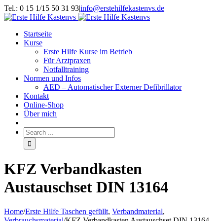
Tel.: 0 15 1/15 50 31 93
|
info@erstehilfekastenvs.de
Startseite
Kurse
Erste Hilfe Kurse im Betrieb
Für Arztpraxen
Notfalltraining
Normen und Infos
AED – Automatischer Externer Defibrillator
Kontakt
Online-Shop
Über mich
KFZ Verbandkasten
Austauschset DIN 13164
Home
/
Erste Hilfe Taschen gefüllt
,
Verbandmaterial
,
Verbrauchsmaterial
/
KFZ Verbandkasten Austauschset DIN 13164