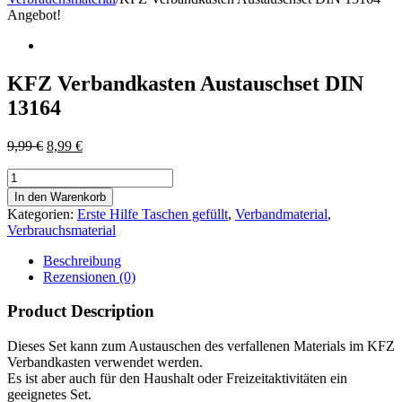
Angebot!
KFZ Verbandkasten Austauschset DIN
13164
Ursprünglicher
Aktueller
9,99
€
8,99
€
Preis
Preis
KFZ
war:
ist:
Verbandkasten
9,99 €
8,99 €.
In den Warenkorb
Austauschset
Kategorien:
Erste Hilfe Taschen gefüllt
,
Verbandmaterial
,
DIN
Verbrauchsmaterial
13164
Menge
Beschreibung
Rezensionen (0)
Product Description
Dieses Set kann zum Austauschen des verfallenen Materials im KFZ
Verbandkasten verwendet werden.
Es ist aber auch für den Haushalt oder Freizeitaktivitäten ein
geeignetes Set.