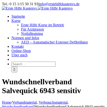
Tel.: 0 15 1/15 50 31 93
|
info@erstehilfekastenvs.de
Startseite
Kurse
Erste Hilfe Kurse im Betrieb
Für Arztpraxen
Notfalltraining
Normen und Infos
AED – Automatischer Externer Defibrillator
Kontakt
Online-Shop
Über mich
Wundschnellverband
Salvequick 6943 sensitiv
Home
/
Verbandmaterial
,
Verbrauchsmaterial
,
Wundschnellverband
/
Wundschnellverband Salvequick 6943 sensitiv