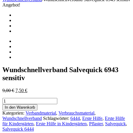
Angebot!
Wundschnellverband Salvequick 6943
sensitiv
Ursprünglicher
Aktueller
9,00
€
7,50
€
Preis
Preis
Wundschnellverband
war:
ist:
Salvequick
9,00 €
7,50 €.
In den Warenkorb
6943
Kategorien:
Verbandmaterial
,
Verbrauchsmaterial
,
sensitiv
Wundschnellverband
Schlagwörter:
6444
,
Erste Hilfe
,
Erste Hilfe
Menge
für Kindergärten
,
Erste Hilfe in Kindergärten
,
Pflaster
,
Salvequick
,
Salvequick 6444