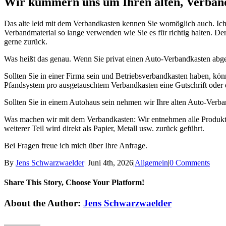
Wir kümmern uns um Ihren alten, Verban
Das alte leid mit dem Verbandkasten kennen Sie womöglich auch. Ich
Verbandmaterial so lange verwenden wie Sie es für richtig halten. De
gerne zurück.
Was heißt das genau. Wenn Sie privat einen Auto-Verbandkasten abge
Sollten Sie in einer Firma sein und Betriebsverbandkasten haben, k
Pfandsystem pro ausgetauschtem Verbandkasten eine Gutschrift oder 
Sollten Sie in einem Autohaus sein nehmen wir Ihre alten Auto-Verba
Was machen wir mit dem Verbandkasten: Wir entnehmen alle Produkte 
weiterer Teil wird direkt als Papier, Metall usw. zurück geführt.
Bei Fragen freue ich mich über Ihre Anfrage.
By
Jens Schwarzwaelder
|
Juni 4th, 2026
|
Allgemein
|
0 Comments
Share This Story, Choose Your Platform!
Facebook
Twitter
Linkedin
Reddit
Tumblr
Google+
Pinterest
Vk
Email
About the Author:
Jens Schwarzwaelder