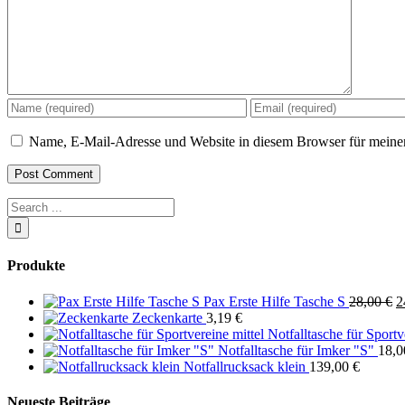
Name, E-Mail-Adresse und Website in diesem Browser für meine
Produkte
U
Pax Erste Hilfe Tasche S
28,00
€
2
P
Zeckenkarte
3,19
€
w
Notfalltasche für Sportv
2
Notfalltasche für Imker "S"
18,
Notfallrucksack klein
139,00
€
Neueste Beiträge