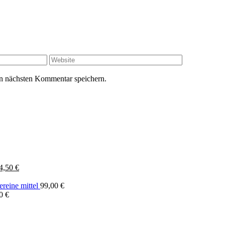
n nächsten Kommentar speichern.
rsprünglicher
Aktueller
4,50
€
reis
Preis
ar:
ist:
ereine mittel
99,00
€
8,00 €
24,50 €.
00
€